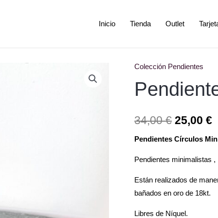
Inicio
Tienda
Outlet
Tarje
Colección Pendientes
Pendientes
El
E
Círculos
Pendiente
precio
p
Minimalista
cantidad
original
a
34,00
€
25,00
€
era:
e
Pendientes Círculos Min
34,00 €.
2
Pendientes minimalistas , 
Están realizados de maner
bañados en oro de 18kt.
Libres de Níquel.