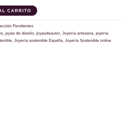
AL CARRITO
ección Pendientes
es
,
joyas de diseño
,
joyasdeautor
,
Joyería artesana
,
joyería
tenible
,
Joyería sostenible España
,
Joyería Sostenible online