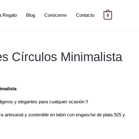
ta Regalo
Blog
Conóceme
Contacto
0
l
s Círculos Minimalista
recio
ctual
s:
imalista
5,00 €.
ligeros y elegantes para cualquier ocasión !!
a artesanal y sostenible en latón con enganche de plata 925 y