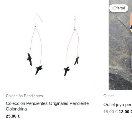
El
precio
¡Oferta!
¡Oferta!
origina
era:
18,00 €
Colección Pendientes
Outlet
Colección Pendientes Originales Pendiente
Outlet joya pen
Golondrina
18,00
€
12,00
25,00
€