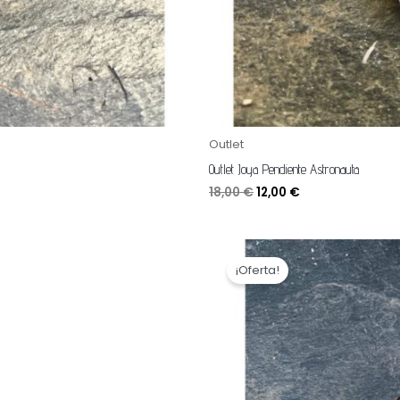
Outlet
Outlet Joya Pendiente Astronauta
18,00
€
12,00
€
El
El
precio
precio
¡Oferta!
original
actual
era:
es:
28,00 €.
20,00 €.