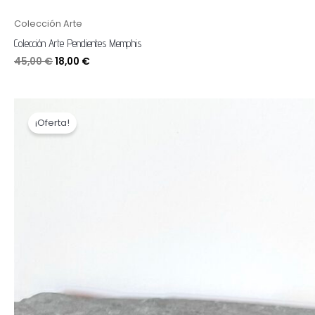
Colección Arte
Colección Arte Pendientes Memphis
45,00
€
18,00
€
El
El
precio
precio
¡Oferta!
original
actual
era:
es:
34,00 €.
25,00 €.