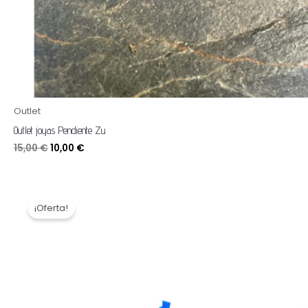
Outlet
Outlet joyas Pendiente Zu
15,00
€
10,00
€
El
El
precio
precio
¡Oferta!
original
actual
era:
es:
45,00 €.
18,00 €.