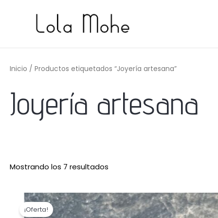
Ir
al
contenido
Ordenado
por
precio:
Inicio
/ Productos etiquetados “Joyería artesana”
bajo
a
alto
Joyería artesana
Mostrando los 7 resultados
El
El
precio
precio
¡Oferta!
original
actual