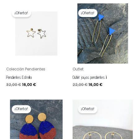
El
El
El
El
precio
precio
precio
precio
¡Oferta!
¡Oferta!
original
actual
original
actual
era:
es:
era:
es:
32,00 €.
16,00 €.
22,00 €.
16,00 €.
Colección Pendientes
Outlet
Pendientes Estrella
Outlet joyas pendientes Ji
32,00
€
16,00
€
22,00
€
16,00
€
El
El
El
El
precio
precio
precio
precio
¡Oferta!
¡Oferta!
original
actual
original
actual
era:
es:
era:
es:
28,00 €.
20,00 €.
34,00 €.
25,00 €.