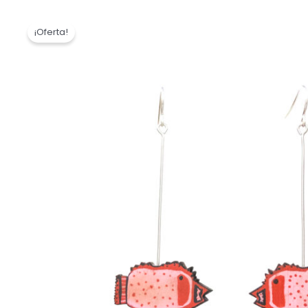
El
El
precio
precio
¡Oferta!
original
actual
era:
es:
45,00 €.
15,00 €.