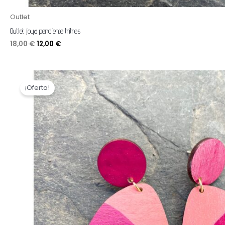
Outlet
Outlet joya pendiente tritres
18,00
€
12,00
€
El
El
precio
precio
¡Oferta!
original
actual
era:
es:
18,00 €.
12,00 €.