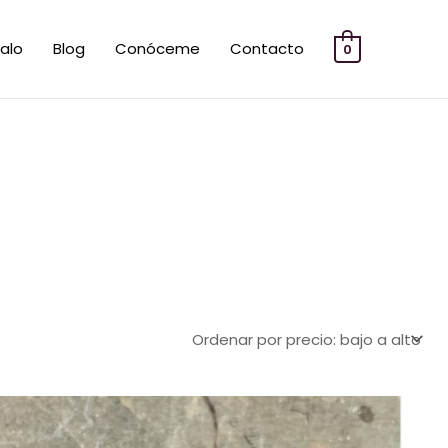
alo
Blog
Conóceme
Contacto
0