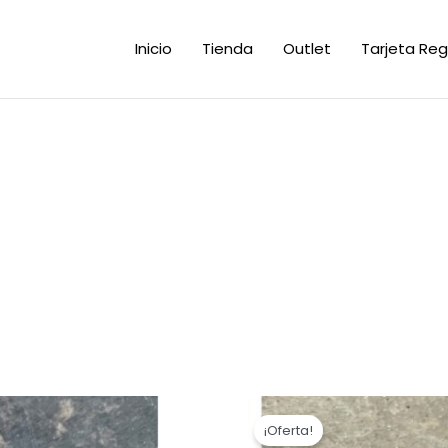
Inicio
Tienda
Outlet
Tarjeta Reg
El
El
precio
precio
¡Oferta!
original
actual