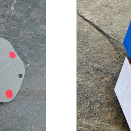
era:
es:
18,00 €.
12,00 €.