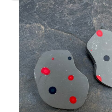
era:
es:
18,00 €.
11,00 €.