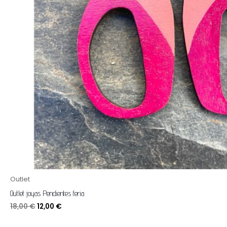
Outlet
Outlet joyas Pendientes feria
18,00
€
12,00
€