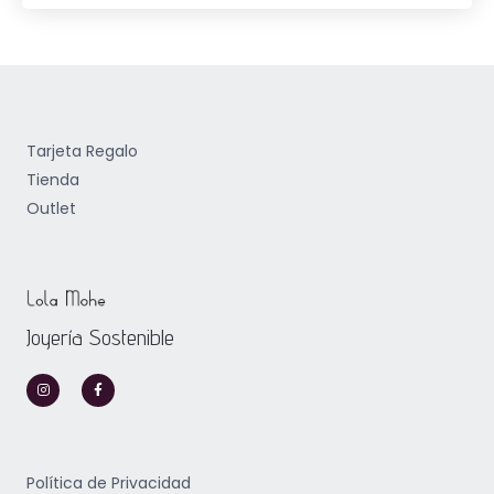
Tarjeta Regalo
Tienda
Outlet
Joyería Sostenible
I
F
n
a
s
c
t
e
a
b
g
o
r
o
a
k
m
-
Política de Privacidad
f