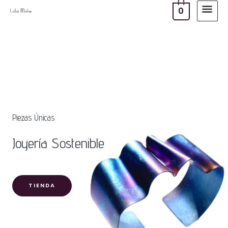
Ir
MEN
0
al
PRIN
contenido
Piezas Únicas
Joyería Sostenible
TIENDA