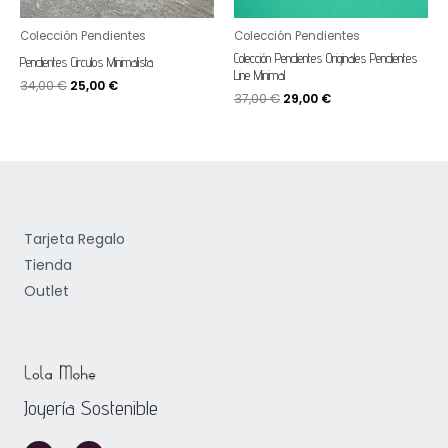
Colección Pendientes
Colección Pendientes
Colección Pendientes Originales Pendientes
Pendientes Círculos Minimalista
Line Minimal
34,00
€
25,00
€
37,00
€
29,00
€
Tarjeta Regalo
Tienda
Outlet
Joyería Sostenible
I
F
n
a