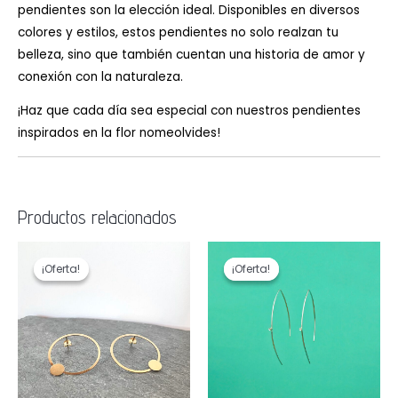
pendientes son la elección ideal. Disponibles en diversos
colores y estilos, estos pendientes no solo realzan tu
belleza, sino que también cuentan una historia de amor y
conexión con la naturaleza.
¡Haz que cada día sea especial con nuestros pendientes
inspirados en la flor nomeolvides!
Productos relacionados
El
El
El
El
precio
precio
precio
precio
¡Oferta!
¡Oferta!
¡Oferta!
¡Oferta!
original
actual
original
actual
era:
es:
era:
es:
34,00 €.
25,00 €.
37,00 €.
29,00 €.