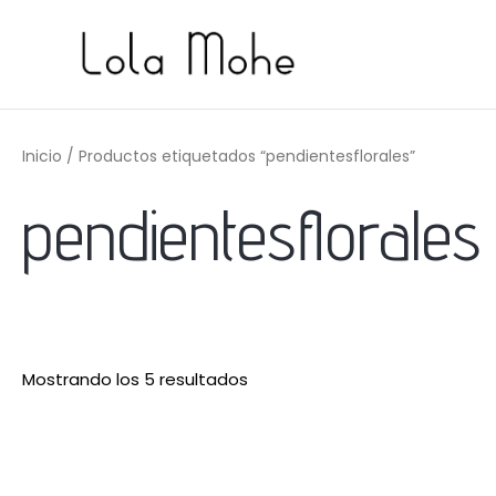
Ir
al
contenido
Ordenado
por
precio:
Inicio
/ Productos etiquetados “pendientesflorales”
bajo
a
alto
pendientesflorales
Mostrando los 5 resultados
Rango
de
precios: