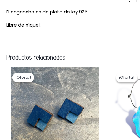
El enganche es de plata de ley 925
Libre de níquel.
Productos relacionados
El
El
El
precio
precio
preci
¡Oferta!
¡Oferta!
¡Oferta!
¡Oferta!
original
actual
origin
era:
es:
era:
15,00 €.
10,00 €.
35,00