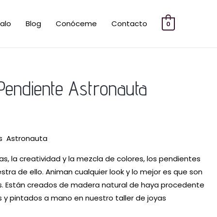
alo
Blog
Conóceme
Contacto
0
l
 Pendiente Astronauta
precio
l
actual
s:
s Astronauta
2,00 €.
s, la creatividad y la mezcla de colores, los pendientes
ra de ello. Animan cualquier look y lo mejor es que son
s. Están creados de madera natural de haya procedente
y pintados a mano en nuestro taller de joyas