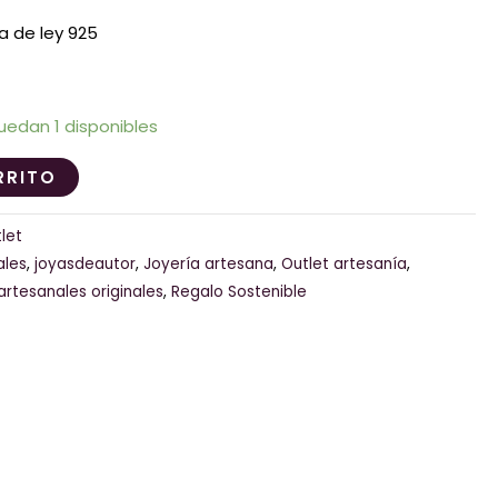
a de ley 925
uedan 1 disponibles
RRITO
let
ales
,
joyasdeautor
,
Joyería artesana
,
Outlet artesanía
,
artesanales originales
,
Regalo Sostenible