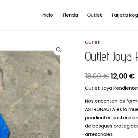
Inicio
Tienda
Outlet
Tarjeta Reg
Outlet
Outlet
El
E
Joya
Outlet Joya
precio
Pendiente
Astronauta
origina
18,00
€
12,00
€
cantidad
era:
e
Outlet Joya Pendiente
18,00 €.
1
Nos encantan las forma
ASTRONAUTA es la muest
pendientes sostenible
de bosques protegidos 
artesanales.