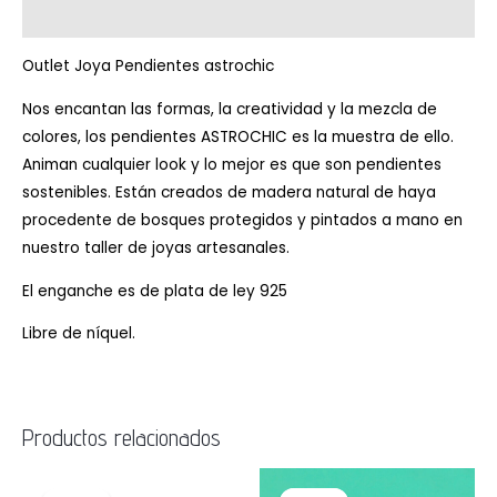
Valoraciones (0)
Outlet Joya Pendientes astrochic
Nos encantan las formas, la creatividad y la mezcla de
colores, los pendientes ASTROCHIC es la muestra de ello.
Animan cualquier look y lo mejor es que son pendientes
sostenibles. Están creados de madera natural de haya
procedente de bosques protegidos y pintados a mano en
nuestro taller de joyas artesanales.
El enganche es de plata de ley 925
Libre de níquel.
Productos relacionados
El
El
El
El
precio
precio
precio
precio