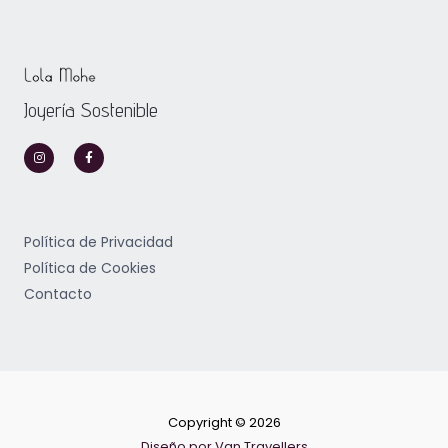
Joyería Sostenible
I
F
n
a
s
c
t
e
a
b
g
o
r
o
a
k
m
-
Política de Privacidad
f
Política de Cookies
Contacto
Copyright © 2026
Diseño por Van Travellers