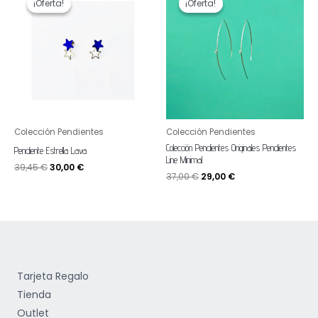
¡Oferta!
¡Oferta!
¡Oferta!
¡Oferta!
original
actual
original
actual
era:
es:
era:
es:
39,45 €.
30,00 €.
37,00 €.
29,00 €.
Colección Pendientes
Colección Pendientes
Colección Pendientes Originales Pendientes
Pendiente Estrella Lava
Line Minimal
39,45
€
30,00
€
37,00
€
29,00
€
Tarjeta Regalo
Tienda
Outlet