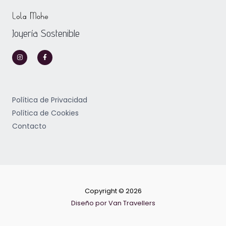
Joyería Sostenible
I
F
n
a
s
c
t
e
a
b
g
o
r
o
a
k
m
-
Política de Privacidad
f
Política de Cookies
Contacto
Copyright © 2026
Diseño por Van Travellers