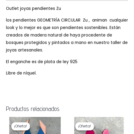
Outlet joyas pendientes Zu
los pendientes GEOMETRÍA CIRCULAR Zu , animan cualquier
look y lo mejor es que son pendientes sostenibles. Están
creados de madera natural de haya procedente de
bosques protegidos y pintados a mano en nuestro taller de
joyas artesanales.
El enganche es de plata de ley 925
Libre de níquel.
Productos relacionados
El
El
El
El
precio
precio
precio
precio
¡Oferta!
¡Oferta!
¡Oferta!
¡Oferta!
original
actual
original
actual
era:
es:
era:
es: