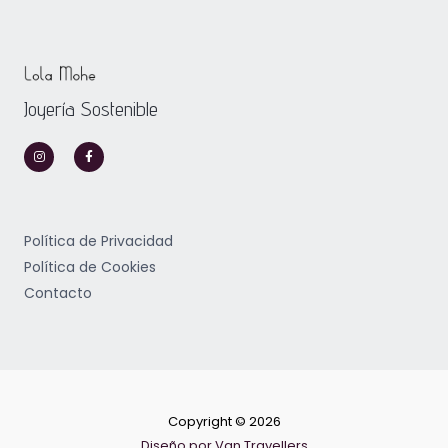
Joyería Sostenible
I
F
n
a
s
c
t
e
a
b
g
o
r
o
a
k
m
-
Política de Privacidad
f
Política de Cookies
Contacto
Copyright © 2026
Diseño por Van Travellers