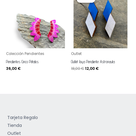
original
actual
era:
es:
18,00 €.
12,00 €.
Colección Pendientes
Outlet
Pendientes Cinco Pétalos
Outlet Joya Pendiente Astronauta
36,00
€
18,00
€
12,00
€
Tarjeta Regalo
Tienda
Outlet