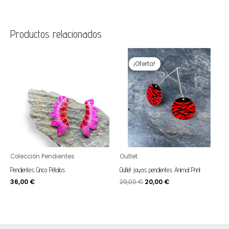
Productos relacionados
El
El
precio
precio
¡Oferta!
¡Oferta!
original
actual
era:
es:
29,00 €.
20,00 €.
Colección Pendientes
Outlet
Pendientes Cinco Pétalos
Outlet joyas pendientes Animal Print
36,00
€
29,00
€
20,00
€