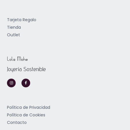
Tarjeta Regalo
Tienda
Outlet
Joyería Sostenible
I
F
n
a
s
c
t
e
a
b
g
o
r
o
a
k
m
-
Política de Privacidad
f
Política de Cookies
Contacto