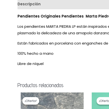
Descripción
Pendientes Originales
Pendientes Marta Piedr
Los pendientes MARTA PIEDRA LP están inspirados en
plasmado la delicadeza de una amapola danzando 
Están fabricados en porcelana con enganches de p
100% hecho a mano
Libre de níquel
Productos relacionados
El
El
El
precio
precio
pr
¡Oferta!
¡Oferta!
¡Ofert
¡Ofert
original
actual
or
era:
es:
er