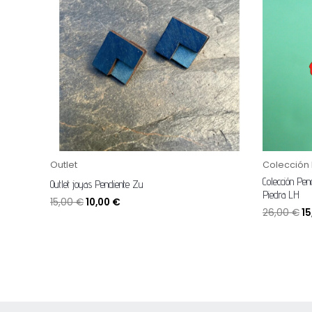
15,00 €.
10,00 €.
26
Outlet
Colección
Colección Pen
Outlet joyas Pendiente Zu
Piedra LH
15,00
€
10,00
€
26,00
€
1