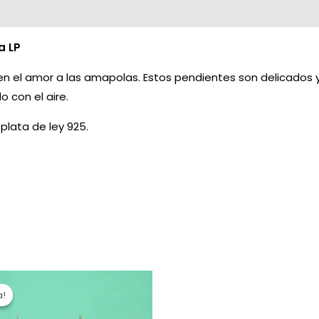
a LP
 el amor a las amapolas. Estos pendientes son delicados y di
con el aire.
lata de ley 925.
El
ecio
precio
a!
a!
iginal
actual
a:
es: