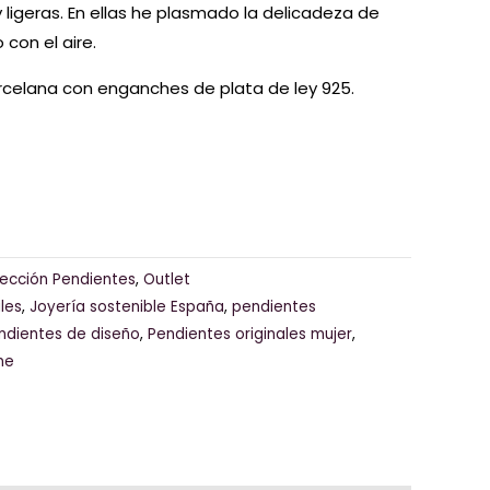
y ligeras. En ellas he plasmado la delicadeza de
on el aire.
rcelana con enganches de plata de ley 925.
ección Pendientes
,
Outlet
les
,
Joyería sostenible España
,
pendientes
ndientes de diseño
,
Pendientes originales mujer
,
ne