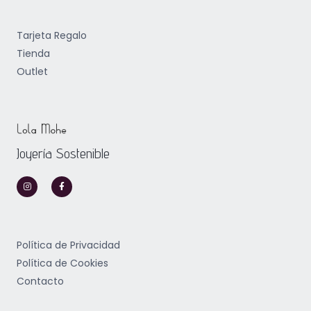
Tarjeta Regalo
Tienda
Outlet
Joyería Sostenible
I
F
n
a
s
c
t
e
a
b
g
o
r
o
a
k
m
-
Política de Privacidad
f
Política de Cookies
Contacto