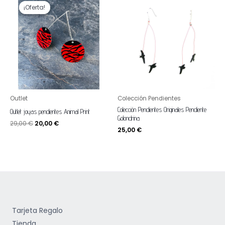
precio
precio
¡Oferta!
¡Oferta!
original
actual
era:
es:
29,00 €.
20,00 €.
Outlet
Colección Pendientes
Colección Pendientes Originales Pendiente
Outlet joyas pendientes Animal Print
Golondrina
29,00
€
20,00
€
25,00
€
Tarjeta Regalo
Tienda