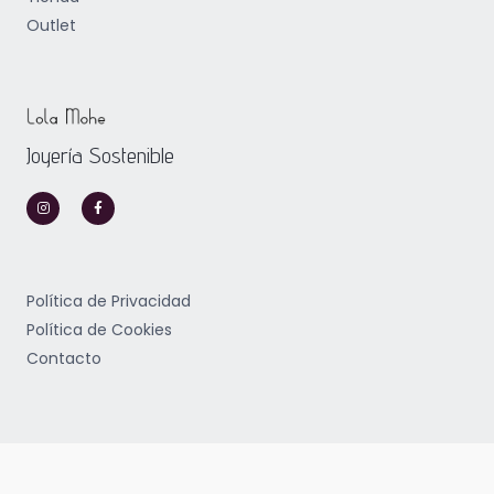
Outlet
Joyería Sostenible
I
F
n
a
s
c
t
e
a
b
g
o
r
o
a
k
m
-
Política de Privacidad
f
Política de Cookies
Contacto