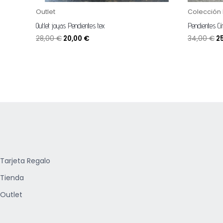
Outlet
Colección
Outlet joyas Pendientes tex
Pendientes Cí
28,00
€
20,00
€
34,00
€
2
Tarjeta Regalo
Tienda
Outlet