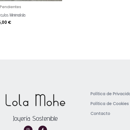
 Pendientes
rculos Minimalista
5,00
€
Política de Privacid
Política de Cookies
Contacto
Joyería Sostenible
I
F