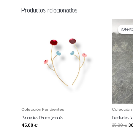
Productos relacionados
El
pr
¡Ofert
¡Ofert
or
er
35
Colección Pendientes
Colección 
Pendientes Racimo Japonés
Pendientes Gol
45,00
€
35,00
€
3