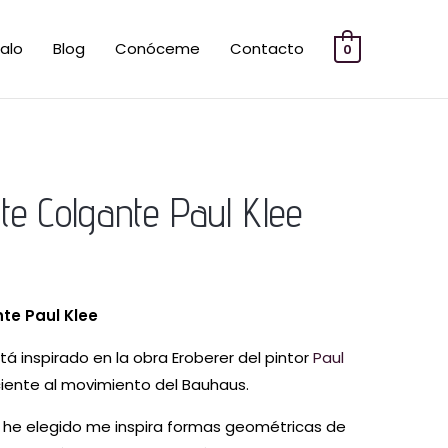
alo
Blog
Conóceme
Contacto
0
El
te Colgante Paul Klee
precio
l
actual
es:
te Paul Klee
.
20,00 €.
tá inspirado en la obra Eroberer del pintor
Paul
iente al movimiento del Bauhaus.
e he elegido me inspira formas geométricas de