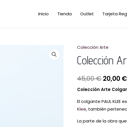
Inicio
Tienda
Outlet
Tarjeta Reg
Colección Arte
El
Colección Ar
precio
origina
45,00
€
20,00
€
era:
Colección Arte Colgan
45,00 €
El colgante PAUL KLEE es
Klee
, también pertenec
La parte de la obra qu